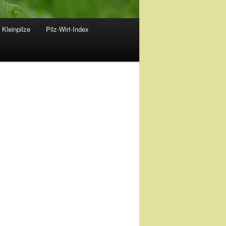
 Kleinpilze
Pilz-Wirt-Index