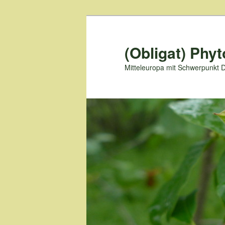
Zum
primären
Inhalt
(Obligat) Phyt
springen
Mitteleuropa mit Schwerpunkt 