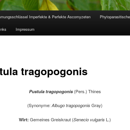
mmungsschlüssel Imperfekte & Perfekte Ascomyzeten
Phytoparasitische
inks
Impressum
tula tragopogonis
Pustula tragopogonis
(Pers.) Thines
(Synonyme:
Albugo tragopogonis
Gray)
Wirt:
Gemeines Greiskraut (
Senecio vulgaris
L.)