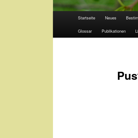
Hauptmenü
Startseite
Neues
Besti
Glossar
Publikationen
L
Pus