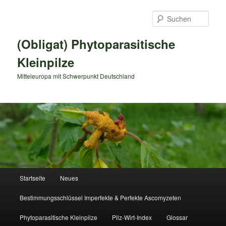
Zum
primären
Such
Inhalt
springen
(Obligat) Phytoparasitische
Kleinpilze
Mitteleuropa mit Schwerpunkt Deutschland
Hauptmenü
Startseite
Neues
Bestimmungsschlüssel Imperfekte & Perfekte Ascomyzeten
Phytoparasitische Kleinpilze
Pilz-Wirt-Index
Glossar