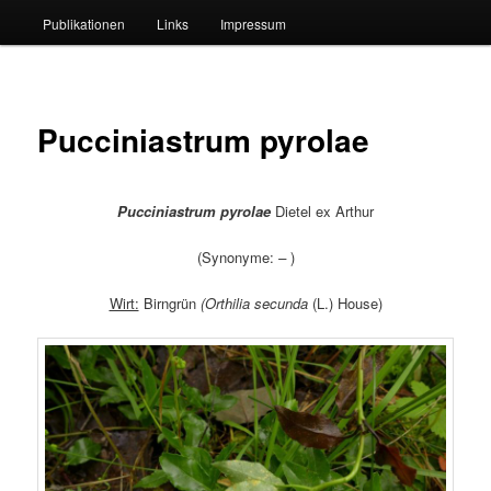
Publikationen
Links
Impressum
Pucciniastrum pyrolae
Pucciniastrum pyrolae
Dietel ex Arthur
(Synonyme:
–
)
Wirt:
Birngrün
(Orthilia secunda
(L.) House)