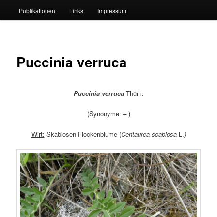
Publikationen
Links
Impressum
Puccinia verruca
Puccinia verruca
Thüm.
(Synonyme:
–
)
Wirt:
Skabiosen-Flockenblume (
Centaurea scabiosa
L.
)