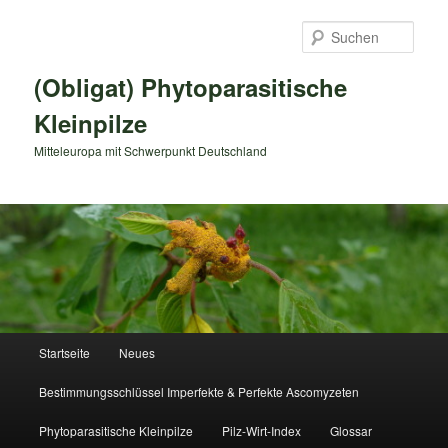
Zum
primären
Such
Inhalt
springen
(Obligat) Phytoparasitische
Kleinpilze
Mitteleuropa mit Schwerpunkt Deutschland
Hauptmenü
Startseite
Neues
Bestimmungsschlüssel Imperfekte & Perfekte Ascomyzeten
Phytoparasitische Kleinpilze
Pilz-Wirt-Index
Glossar