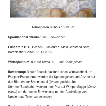
Teliosporen 36-55 x 16-19 µm
Sporulationszeitraum:
Juni – November
Fundort:
z.B. D, Hessen, Frankfurt a. Main, Westend-Nord,
Botanischer Garten, 21.11.2013.
Wirtsspektrum:
0,I: auf
Urtica,
II,III: auf
Carex pilosa
Bemerkung:
Dieser Rostpilz vollführt einen Wirtswechsel. Im
Frühjahr/Frühsommer werden die Spermogonien und Aezien auf
den Blättern der Brennnessel (
Urtica
) gebildet. Im
Sommer/Spätherbst wechselt der Pilz auf Wimper-Segge (
Carex
pilosa
) um dort seine Entwicklung mit der Ausbildung von
Uredien und Telien zu vollenden.