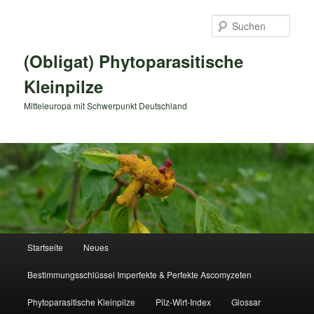
Zum
primären
Such
Inhalt
springen
(Obligat) Phytoparasitische
Kleinpilze
Mitteleuropa mit Schwerpunkt Deutschland
Hauptmenü
Startseite
Neues
Bestimmungsschlüssel Imperfekte & Perfekte Ascomyzeten
Phytoparasitische Kleinpilze
Pilz-Wirt-Index
Glossar