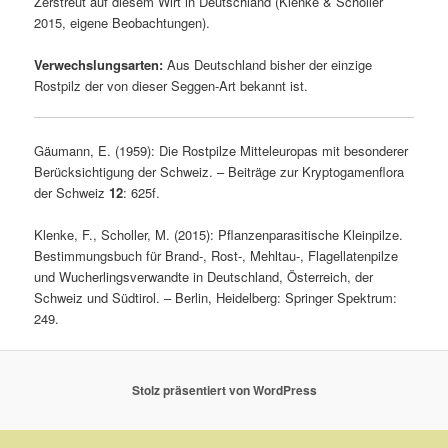
Zerstreut auf diesem Wirt in Deutschland (Klenke & Scholler
2015, eigene Beobachtungen).
Verwechslungsarten:
Aus Deutschland bisher der einzige
Rostpilz der von dieser Seggen-Art bekannt ist.
Gäumann, E. (1959): Die Rostpilze Mitteleuropas mit besonderer
Berücksichtigung der Schweiz. – Beiträge zur Kryptogamenflora
der Schweiz
12
: 625f.
Klenke, F., Scholler, M. (2015): Pflanzenparasitische Kleinpilze.
Bestimmungsbuch für Brand-, Rost-, Mehltau-, Flagellatenpilze
und Wucherlingsverwandte in Deutschland, Österreich, der
Schweiz und Südtirol. – Berlin, Heidelberg: Springer Spektrum:
249.
Stolz präsentiert von WordPress