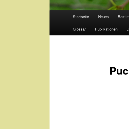
Hauptmenü
Startseite
Neues
Besti
Glossar
Publikationen
L
Puc