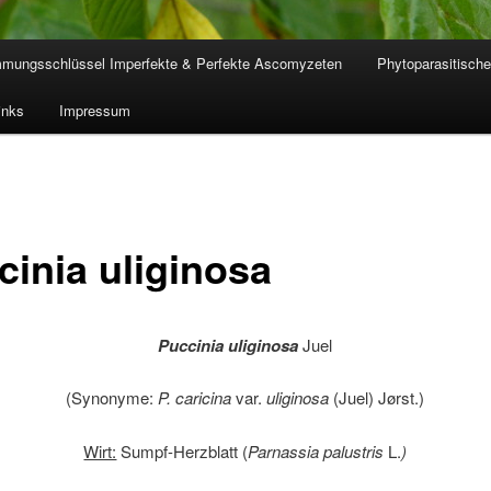
mmungsschlüssel Imperfekte & Perfekte Ascomyzeten
Phytoparasitische
inks
Impressum
cinia uliginosa
Puccinia uliginosa
Juel
(Synonyme:
P. caricina
var.
uliginosa
(Juel) Jørst.)
Wirt:
Sumpf-Herzblatt (
Parnassia palustris
L.
)