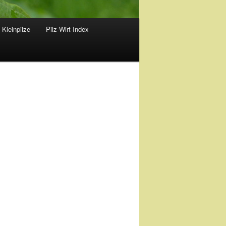
 Kleinpilze
Pilz-Wirt-Index