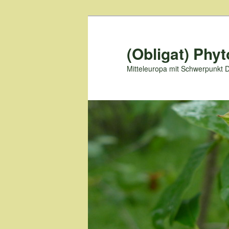
Zum
primären
Inhalt
(Obligat) Phyt
springen
Mitteleuropa mit Schwerpunkt 