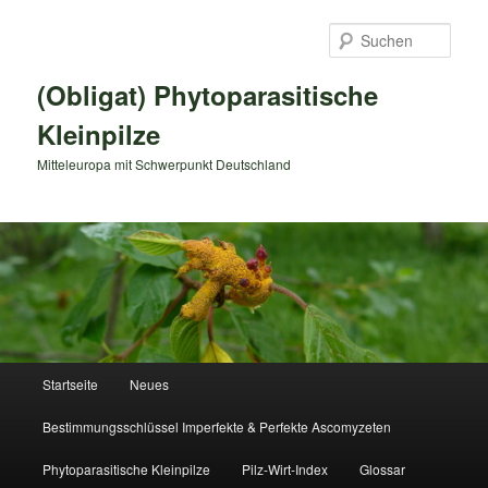
Zum
primären
Such
Inhalt
springen
(Obligat) Phytoparasitische
Kleinpilze
Mitteleuropa mit Schwerpunkt Deutschland
Hauptmenü
Startseite
Neues
Bestimmungsschlüssel Imperfekte & Perfekte Ascomyzeten
Phytoparasitische Kleinpilze
Pilz-Wirt-Index
Glossar