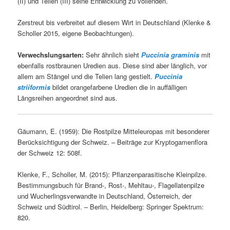
(II) und Telien (III) seine Entwicklung zu vollenden.
Zerstreut bis verbreitet auf diesem Wirt in Deutschland (Klenke &
Scholler 2015, eigene Beobachtungen).
Verwechslungsarten:
Sehr ähnlich sieht
Puccinia graminis
mit
ebenfalls rostbraunen Uredien aus. Diese sind aber länglich, vor
allem am Stängel und die Telien lang gestielt.
Puccinia
striiformis
bildet orangefarbene Uredien die in auffälligen
Längsreihen angeordnet sind aus.
Gäumann, E. (1959): Die Rostpilze Mitteleuropas mit besonderer
Berücksichtigung der Schweiz. – Beiträge zur Kryptogamenflora
der Schweiz 12: 508f.
Klenke, F., Scholler, M. (2015): Pflanzenparasitische Kleinpilze.
Bestimmungsbuch für Brand-, Rost-, Mehltau-, Flagellatenpilze
und Wucherlingsverwandte in Deutschland, Österreich, der
Schweiz und Südtirol. – Berlin, Heidelberg: Springer Spektrum:
820.