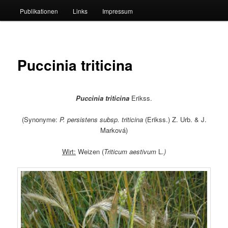
Publikationen
Links
Impressum
Puccinia triticina
Puccinia triticina
Erikss.
(Synonyme:
P. persistens subsp. triticina
(Erikss.) Z. Urb. & J.
Marková)
Wirt:
Weizen (
Triticum aestivum
L.
)