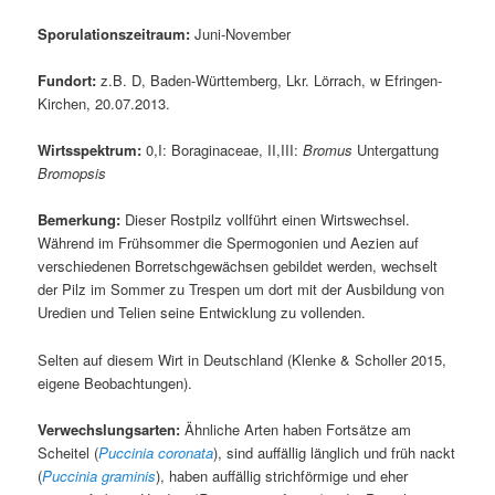
Sporulationszeitraum:
Juni-November
Fundort:
z.B. D, Baden-Württemberg, Lkr. Lörrach, w Efringen-
Kirchen, 20.07.2013.
Wirtsspektrum:
0,I: Boraginaceae, II,III:
Bromus
Untergattung
Bromopsis
Bemerkung:
Dieser Rostpilz vollführt einen Wirtswechsel.
Während im Frühsommer die Spermogonien und Aezien auf
verschiedenen Borretschgewächsen gebildet werden, wechselt
der Pilz im Sommer zu Trespen um dort mit der Ausbildung von
Uredien und Telien seine Entwicklung zu vollenden.
Selten auf diesem Wirt in Deutschland (Klenke & Scholler 2015,
eigene Beobachtungen).
Verwechslungsarten:
Ähnliche Arten haben Fortsätze am
Scheitel (
Puccinia coronata
), sind auffällig länglich und früh nackt
(
Puccinia graminis
), haben auffällig strichförmige und eher