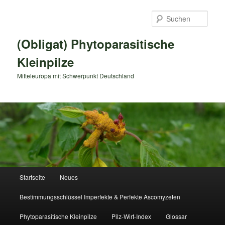
Zum
primären
Such
Inhalt
springen
(Obligat) Phytoparasitische
Kleinpilze
Mitteleuropa mit Schwerpunkt Deutschland
Hauptmenü
Startseite
Neues
Bestimmungsschlüssel Imperfekte & Perfekte Ascomyzeten
Phytoparasitische Kleinpilze
Pilz-Wirt-Index
Glossar