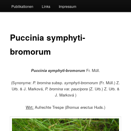
Publikationen
Links
Impressum
Puccinia symphyti-
bromorum
Puccinia symphyti-bromorum
Fr. Müll.
(Synonyme:
P. bromina
subsp.
symphyti-bromorum
(Fr. Müll.) Z.
Urb. & J. Marková,
P. bromina
var.
paucipora
(Z. Urb.) Z. Urb. &
J. Marková )
Wirt:
Aufrechte Trespe (
Bromus erectus
Huds.)