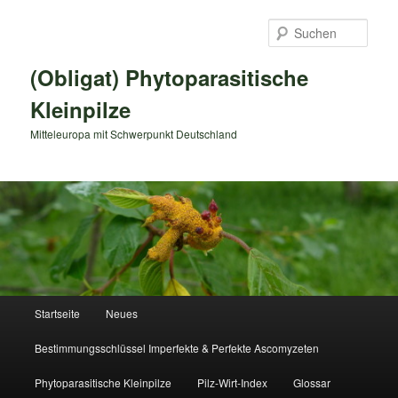
Zum
primären
Such
Inhalt
springen
(Obligat) Phytoparasitische
Kleinpilze
Mitteleuropa mit Schwerpunkt Deutschland
Hauptmenü
Startseite
Neues
Bestimmungsschlüssel Imperfekte & Perfekte Ascomyzeten
Phytoparasitische Kleinpilze
Pilz-Wirt-Index
Glossar