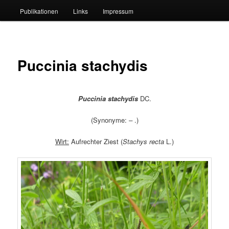
Publikationen
Links
Impressum
Puccinia stachydis
Puccinia stachydis
DC.
(Synonyme:
–
.)
Wirt:
Aufrechter Ziest (
Stachys recta
L.)