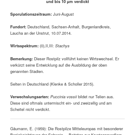
und bis 10 µm verdickt
Sporulationszeitraum:
Juni-August
Fundort:
Deutschland, Sachsen-Anhalt, Burgenlandkreis,
Laucha an der Unstrut, 10.07.2014.
Wirtsspektrum:
(0),II,III:
Stachys
Bemerkung:
Dieser Rostpilz vollführt keinen Wirtswechsel. Er
verkürzt seine Entwicklung auf die Ausbildung der oben
genannten Stadien.
Selten in Deutschland (Klenke & Scholler 2015).
Verwechslungsarten:
Puccinia vossii
bildet nur Telien aus.
Diese sind oftmals untermischt ein- und zweizellig und am
Scheitel nicht verdickt.
Gäumann, E. (1959): Die Rostpilze Mitteleuropas mit besonderer
Berücksichtigung der Schweiz. – Beiträge zur Kryptogamenflora