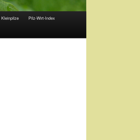
 Kleinpilze
Pilz-Wirt-Index