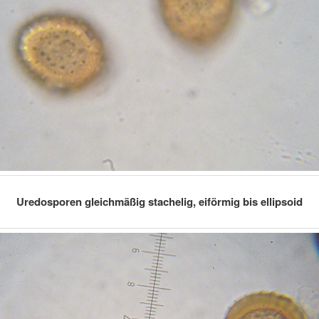
Uredosporen gleichmäßig stachelig, eiförmig bis ellipsoid