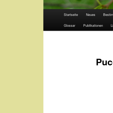
Hauptmenü
Startseite
Neues
Besti
Glossar
Publikationen
L
Pucc