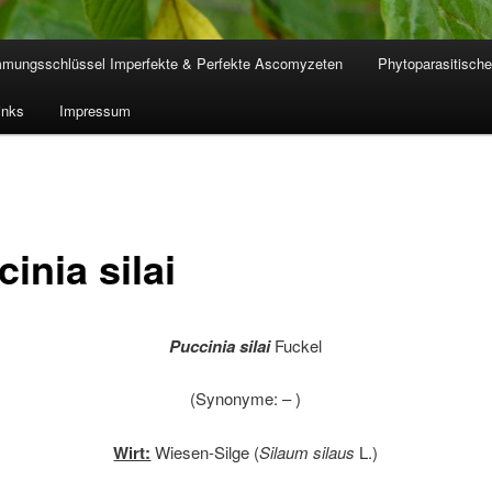
mmungsschlüssel Imperfekte & Perfekte Ascomyzeten
Phytoparasitische
inks
Impressum
inia silai
Puccinia silai
Fuckel
(Synonyme: – )
Wirt:
Wiesen-Silge (
Silaum silaus
L.)