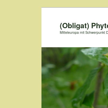
Zum
primären
Inhalt
(Obligat) Phyt
springen
Mitteleuropa mit Schwerpunkt 