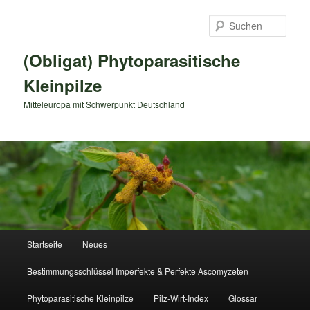
Zum
primären
Such
Inhalt
springen
(Obligat) Phytoparasitische
Kleinpilze
Mitteleuropa mit Schwerpunkt Deutschland
Hauptmenü
Startseite
Neues
Bestimmungsschlüssel Imperfekte & Perfekte Ascomyzeten
Phytoparasitische Kleinpilze
Pilz-Wirt-Index
Glossar