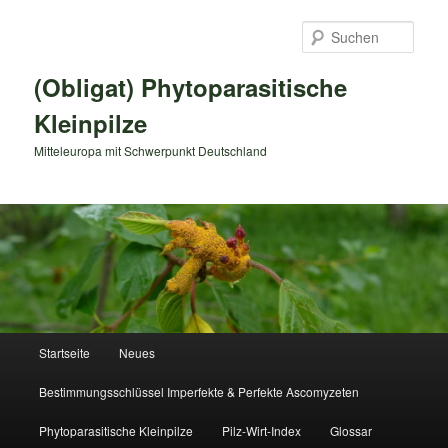
Zum
primären
Such
Inhalt
springen
(Obligat) Phytoparasitische
Kleinpilze
Mitteleuropa mit Schwerpunkt Deutschland
Hauptmenü
Startseite
Neues
Bestimmungsschlüssel Imperfekte & Perfekte Ascomyzeten
Phytoparasitische Kleinpilze
Pilz-Wirt-Index
Glossar