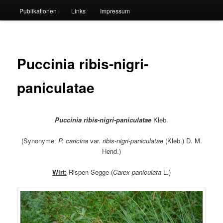
Publikationen
Links
Impressum
Puccinia ribis-nigri-
paniculatae
Puccinia ribis-nigri-paniculatae
Kleb.
(Synonyme:
P. caricina
var.
ribis-nigri-paniculatae
(Kleb.) D. M.
Hend.)
Wirt:
Rispen-Segge (
Carex paniculata
L.)