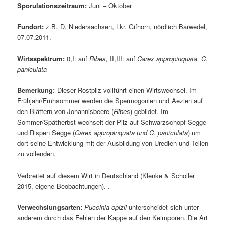
Sporulationszeitraum:
Juni – Oktober
Fundort:
z.B. D, Niedersachsen, Lkr. Gifhorn, nördlich Barwedel,
07.07.2011.
Wirtsspektrum:
0,I: auf
Ribes,
II,III: auf
Carex appropinquata, C.
paniculata
Bemerkung:
Dieser Rostpilz vollführt einen Wirtswechsel. Im
Frühjahr/Frühsommer werden die Spermogonien und Aezien auf
den Blättern von Johannisbeere (
Ribes
) gebildet. Im
Sommer/Spätherbst wechselt der Pilz auf Schwarzschopf-Segge
und Rispen Segge (
Carex appropinquata und C. paniculata
) um
dort seine Entwicklung mit der Ausbildung von Uredien und Telien
zu vollenden.
Verbreitet auf diesem Wirt in Deutschland (Klenke & Scholler
2015, eigene Beobachtungen). .
Verwechslungsarten:
Puccinia opizii
unterscheidet sich unter
anderem durch das Fehlen der Kappe auf den Keimporen. Die Art