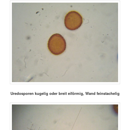
Uredosporen kugelig oder breit eiförmig, Wand feinstachelig