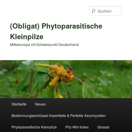
Zum
primären
Such
Inhalt
springen
(Obligat) Phytoparasitische
Kleinpilze
Mitteleuropa mit Schwerpunkt Deutschland
Hauptmenü
Startseite
Neues
Bestimmungsschlüssel Imperfekte & Perfekte Ascomyzeten
Phytoparasitische Kleinpilze
Pilz-Wirt-Index
Glossar