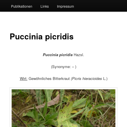
Publikationen
Links
Impressum
Puccinia picridis
Puccinia picridis
Hazsl.
(Synonyme: – )
Wirt:
Gewöhnliches Bitterkraut
(
Picris hieracioides
L.)