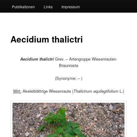
Publikationen
Links
Impressum
Aecidium thalictri
Aecidium thalictri
Grev. – Artengruppe Wiesenrauten-
Braunroste
(Synonyme: – )
Wirt:
Akeleiblättrige Wiesenraute (
Thalictrum aquilegiifolium
L.)