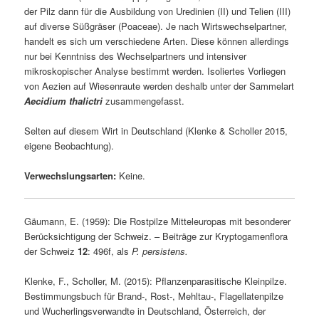
der Pilz dann für die Ausbildung von Uredinien (II) und Telien (III)
auf diverse Süßgräser (Poaceae). Je nach Wirtswechselpartner,
handelt es sich um verschiedene Arten. Diese können allerdings
nur bei Kenntniss des Wechselpartners und intensiver
mikroskopischer Analyse bestimmt werden. Isoliertes Vorliegen
von Aezien auf Wiesenraute werden deshalb unter der Sammelart
Aecidium thalictri
zusammengefasst.
Selten auf diesem Wirt in Deutschland (Klenke & Scholler 2015,
eigene Beobachtung).
Verwechslungsarten:
Keine.
Gäumann, E. (1959): Die Rostpilze Mitteleuropas mit besonderer
Berücksichtigung der Schweiz. – Beiträge zur Kryptogamenflora
der Schweiz
12
: 496f, als
P. persistens.
Klenke, F., Scholler, M. (2015): Pflanzenparasitische Kleinpilze.
Bestimmungsbuch für Brand-, Rost-, Mehltau-, Flagellatenpilze
und Wucherlingsverwandte in Deutschland, Österreich, der