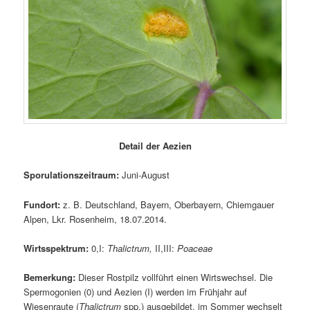
Detail der Aezien
Sporulationszeitraum:
Juni-August
Fundort:
z. B. Deutschland, Bayern, Oberbayern, Chiemgauer
Alpen, Lkr. Rosenheim, 18.07.2014.
Wirtsspektrum:
0,I:
Thalictrum,
II,III:
Poaceae
Bemerkung:
Dieser Rostpilz vollführt einen Wirtswechsel. Die
Spermogonien (0) und Aezien (I) werden im Frühjahr auf
Wiesenraute (
Thalictrum
spp.) ausgebildet, im Sommer wechselt