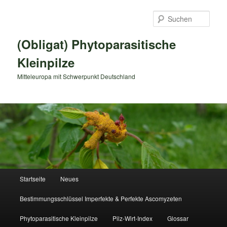
Zum
primären
Such
Inhalt
springen
(Obligat) Phytoparasitische
Kleinpilze
Mitteleuropa mit Schwerpunkt Deutschland
Hauptmenü
Startseite
Neues
Bestimmungsschlüssel Imperfekte & Perfekte Ascomyzeten
Phytoparasitische Kleinpilze
Pilz-Wirt-Index
Glossar