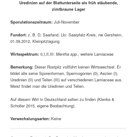
Uredinien auf der Blattunterseite als früh stäubende,
zimtbraune Lager
Sporulationszeitraum:
Juli-November
Fundort:
z. B. D, Saarland, Lkr. Saarpfalz-Kreis, nw Gersheim,
01.09.2012, Kleinpilztagung.
Wirtsspektrum:
0,I,II,III:
Mentha spp.,
weitere Lamiaceae
Bemerkung:
Dieser Rostpilz vollführt keinen Wirtswechsel. Er
bildet alle seine Sporenformen, Spermogonien (0), Aezien (I),
Uredinien (II) und Telien (III) auf verschiedenen Lamiaceae aus.
Meist findet man die Uredinien und Telien.
Auf diesem Wirt in Deutschland selten zu finden (Klenke &
Scholler 2015, eigene Beobachtung).
Verwechslungsarten:
Keine