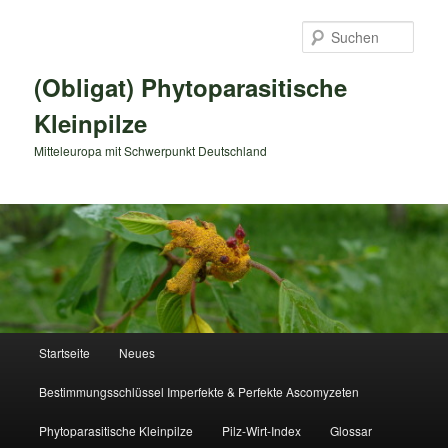
Zum
primären
Such
Inhalt
springen
(Obligat) Phytoparasitische
Kleinpilze
Mitteleuropa mit Schwerpunkt Deutschland
Hauptmenü
Startseite
Neues
Bestimmungsschlüssel Imperfekte & Perfekte Ascomyzeten
Phytoparasitische Kleinpilze
Pilz-Wirt-Index
Glossar