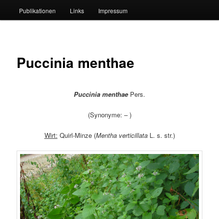
Publikationen
Links
Impressum
Puccinia menthae
Puccinia menthae
Pers.
(Synonyme: – )
Wirt:
Quirl-Minze (
Mentha verticillata
L. s. str.)