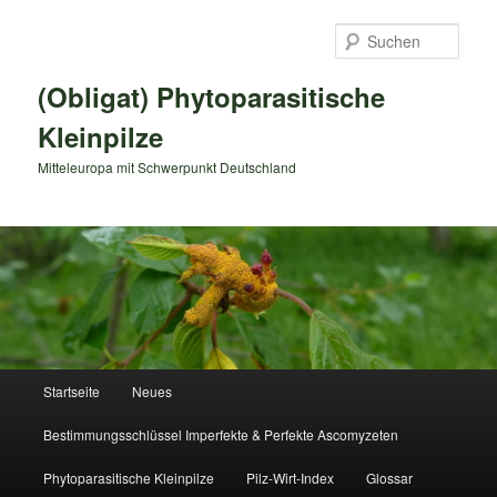
Zum
primären
Such
Inhalt
springen
(Obligat) Phytoparasitische
Kleinpilze
Mitteleuropa mit Schwerpunkt Deutschland
Hauptmenü
Startseite
Neues
Bestimmungsschlüssel Imperfekte & Perfekte Ascomyzeten
Phytoparasitische Kleinpilze
Pilz-Wirt-Index
Glossar