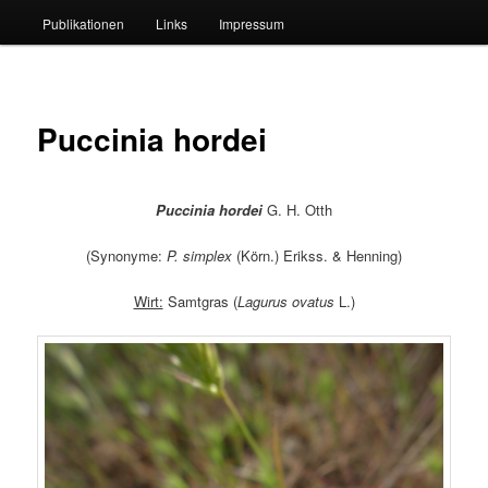
Publikationen
Links
Impressum
Puccinia hordei
Puccinia hordei
G. H. Otth
(Synonyme:
P. simplex
(Körn.) Erikss. & Henning)
Wirt:
Samtgras (
Lagurus ovatus
L.)