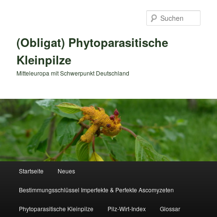
Zum
primären
Such
Inhalt
springen
(Obligat) Phytoparasitische
Kleinpilze
Mitteleuropa mit Schwerpunkt Deutschland
Hauptmenü
Startseite
Neues
Bestimmungsschlüssel Imperfekte & Perfekte Ascomyzeten
Phytoparasitische Kleinpilze
Pilz-Wirt-Index
Glossar