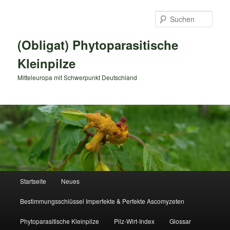
Zum
primären
Such
Inhalt
springen
(Obligat) Phytoparasitische
Kleinpilze
Mitteleuropa mit Schwerpunkt Deutschland
Hauptmenü
Startseite
Neues
Bestimmungsschlüssel Imperfekte & Perfekte Ascomyzeten
Phytoparasitische Kleinpilze
Pilz-Wirt-Index
Glossar