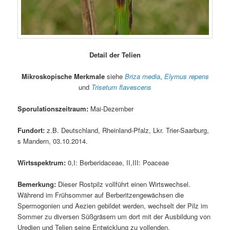
Detail der Telien
Mikroskopische Merkmale
siehe
Briza media
,
Elymus repens
und
Trisetum flavescens
Sporulationszeitraum:
Mai-Dezember
Fundort:
z.B. Deutschland, Rheinland-Pfalz, Lkr. Trier-Saarburg,
s Mandern, 03.10.2014.
Wirtsspektrum:
0,I: Berberidaceae, II,III: Poaceae
Bemerkung:
Dieser Rostpilz vollführt einen Wirtswechsel.
Während im Frühsommer auf Berberitzengewächsen die
Spermogonien und Aezien gebildet werden, wechselt der Pilz im
Sommer zu diversen Süßgräsern um dort mit der Ausbildung von
Uredien und Telien seine Entwicklung zu vollenden.