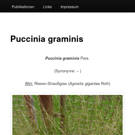
Publikationen
Links
Impressum
Puccinia graminis
Puccinia graminis
Pers.
(Synonyme:
–
)
Wirt:
Riesen-Straußgras (
Agrostis gigantea
Roth)