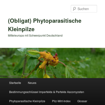
Zum
primären
Such
Inhalt
springen
(Obligat) Phytoparasitische
Kleinpilze
Mitteleuropa mit Schwerpunkt Deutschland
Hauptmenü
Startseite
Neues
Bestimmungsschlüssel Imperfekte & Perfekte Ascomyzeten
Phytoparasitische Kleinpilze
Pilz-Wirt-Index
Glossar