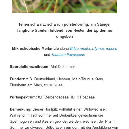
Telien schwarz, schwach polsterförmig, am Stängel
längliche Streifen bildend; von Resten der Epidermis
umgeben
Mikroskopische Merkmale
siehe
Briza media
,
Elymus repens
und
Trisetum flavescens
Sporulationszeitraum:
Mai-Dezember
Fundort:
z.B. Deutschland, Hessen, Main-Taunus-Kreis,
Flörsheim am Main, 21.10.2014.
Wirtsspektrum:
0,I: Berberidaceae, II,III: Poaceae
Bemerkung:
Dieser Rostpilz vollführt einen Wirtswechsel.
Während im Frühsommer auf Berberitzengewächsen die
Spermogonien und Aezien gebildet werden, wechselt der Pilz im
Sommer zu diversen Süßgräsern um dort mit der Ausbildung von