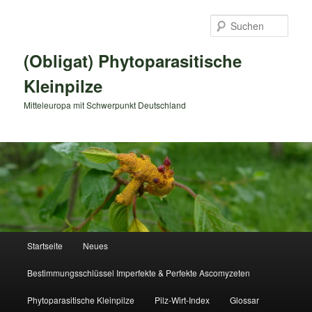
Zum
primären
Such
Inhalt
springen
(Obligat) Phytoparasitische
Kleinpilze
Mitteleuropa mit Schwerpunkt Deutschland
Hauptmenü
Startseite
Neues
Bestimmungsschlüssel Imperfekte & Perfekte Ascomyzeten
Phytoparasitische Kleinpilze
Pilz-Wirt-Index
Glossar