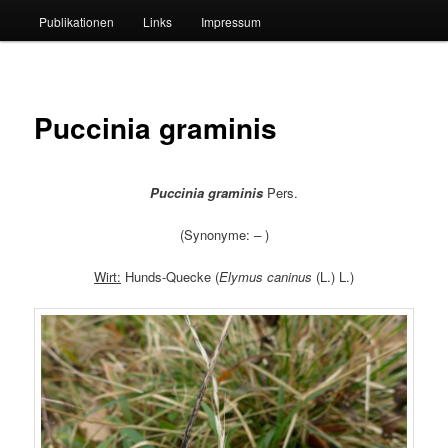
Publikationen
Links
Impressum
Puccinia graminis
Puccinia graminis
Pers.
(Synonyme:
–
)
Wirt:
Hunds-Quecke (
Elymus caninus
(L.) L.)