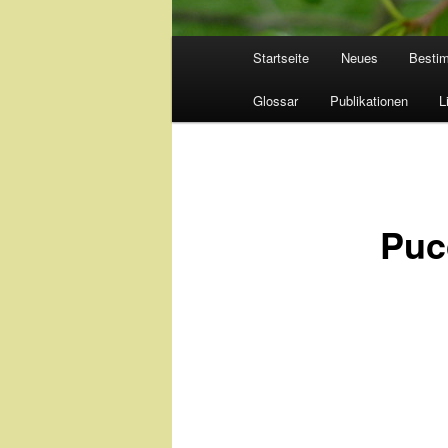
Hauptmenü
Startseite
Neues
Besti
Glossar
Publikationen
L
Puc