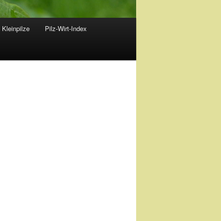
 Kleinpilze
Pilz-Wirt-Index