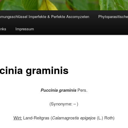
mmungsschlüssel Imperfekte & Perfekte Ascomyzeten
Phytoparasitische
inks
Impressum
cinia graminis
Puccinia graminis
Pers.
(Synonyme:
–
)
Wirt:
Land-Reitgras (
Calamagrostis epigejos
(L.) Roth)