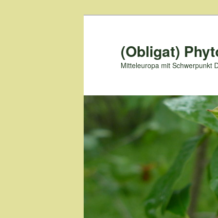
Zum
primären
Inhalt
(Obligat) Phyt
springen
Mitteleuropa mit Schwerpunkt 