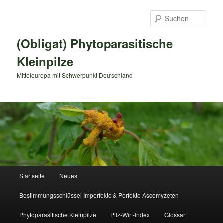
Zum
primären
Such
Inhalt
springen
(Obligat) Phytoparasitische
Kleinpilze
Mitteleuropa mit Schwerpunkt Deutschland
Hauptmenü
Startseite
Neues
Bestimmungsschlüssel Imperfekte & Perfekte Ascomyzeten
Phytoparasitische Kleinpilze
Pilz-Wirt-Index
Glossar