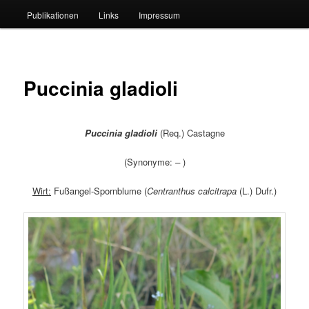
Publikationen
Links
Impressum
Puccinia gladioli
Puccinia gladioli
(Req.) Castagne
(Synonyme:
–
)
Wirt:
Fußangel-Spornblume (
Centranthus calcitrapa
(L.) Dufr.)