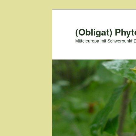
Zum
primären
Inhalt
(Obligat) Phyt
springen
Mitteleuropa mit Schwerpunkt 