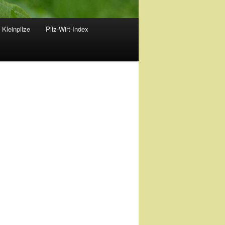
 Kleinpilze
Pilz-Wirt-Index