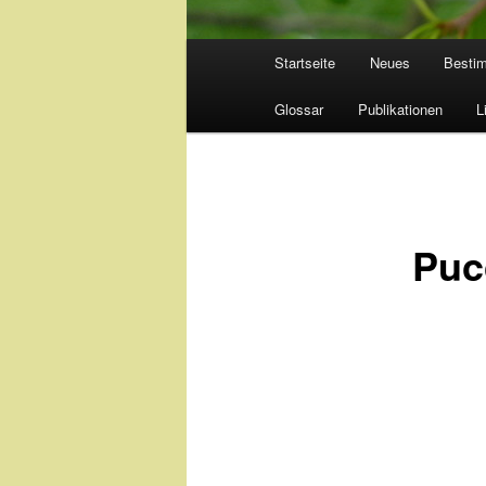
Hauptmenü
Startseite
Neues
Besti
Glossar
Publikationen
L
Pucc