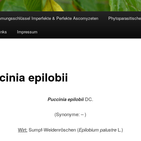
mmungsschlüssel Imperfekte & Perfekte Ascomyzeten
Phytoparasitische
inks
Impressum
inia epilobii
Puccinia epilobii
DC.
(Synonyme:
–
)
Wirt:
Sumpf-Weidenröschen (
Epilobium palustre
L.)