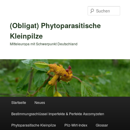
Zum
primären
Such
Inhalt
springen
(Obligat) Phytoparasitische
Kleinpilze
Mitteleuropa mit Schwerpunkt Deutschland
Hauptmenü
Startseite
Neues
Bestimmungsschlüssel Imperfekte & Perfekte Ascomyzeten
Phytoparasitische Kleinpilze
Pilz-Wirt-Index
Glossar