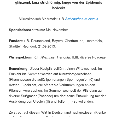
glänzend, kurz strichförmig, lange von der Epidermis
bedeckt
Mikroskopisch Merkmale: z.B
Arrhenatherum elatius
Sporulationszeitraum:
Mai-November
Fundort:
z.B. Deutschland, Bayern, Oberfranken, Lichtenfels,
Stadtteil Reundorf, 21.09.2013.
Wirtsspektrum:
0,I:
Rhamnus, Frangula
, II,III: diverse Poaceae
Bemerkung:
Dieser Rostpilz vollführt einen Wirtswechsel. Im
Frühjahr bis Sommer werden auf Kreuzdorngewächsen
(Rhamnaceae) die auffälligen orangen Spermogonien (0) und
Aezien (I) gebildet, die oft starke Verkrümmungen an den
Pflanzen verursachen. Im Sommer wechselt der Pilz dann auf
diverse Süßgräser (Poaceae) um dort seine Entwicklung mit der
Ausbildung von Uredien (II) und Telien (III) zu vollenden.
Zerstreut auf diesem Wirt in Deutschland nachgewiesen (Klenke