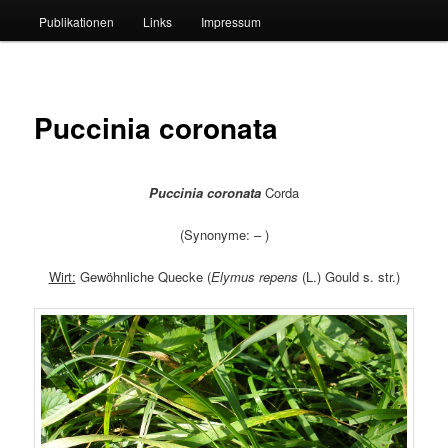
Publikationen
Links
Impressum
Puccinia coronata
Puccinia coronata
Corda
(Synonyme: – )
Wirt:
Gewöhnliche Quecke (
Elymus repens
(L.) Gould s. str.)