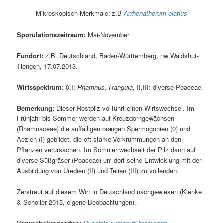
Mikroskopisch Merkmale: z.B
Arrhenatherum elatius
Sporulationszeitraum:
Mai-November
Fundort:
z.B. Deutschland, Baden-Württemberg, nw Waldshut-
Tiengen, 17.07.2013.
Wirtsspektrum:
0,I:
Rhamnus, Frangula
, II,III: diverse Poaceae
Bemerkung:
Dieser Rostpilz vollführt einen Wirtswechsel. Im
Frühjahr bis Sommer werden auf Kreuzdorngewächsen
(Rhamnaceae) die auffälligen orangen Spermogonien (0) und
Aezien (I) gebildet, die oft starke Verkrümmungen an den
Pflanzen verursachen. Im Sommer wechselt der Pilz dann auf
diverse Süßgräser (Poaceae) um dort seine Entwicklung mit der
Ausbildung von Uredien (II) und Telien (III) zu vollenden.
Zerstreut auf diesem Wirt in Deutschland nachgewiesen (Klenke
& Scholler 2015, eigene Beobachtungen).
Verwechslungsarten:
Puccinia symphyti-bromorum