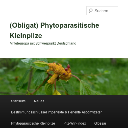
Zum
primären
Such
Inhalt
springen
(Obligat) Phytoparasitische
Kleinpilze
Mitteleuropa mit Schwerpunkt Deutschland
Hauptmenü
Startseite
Neues
Bestimmungsschlüssel Imperfekte & Perfekte Ascomyzeten
Phytoparasitische Kleinpilze
Pilz-Wirt-Index
Glossar