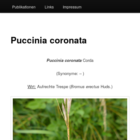
Publikationen
Links
Impressum
Puccinia coronata
Puccinia coronata
Corda
(Synonyme: – )
Wirt:
Aufrechte Trespe (
Bromus erectus
Huds.)