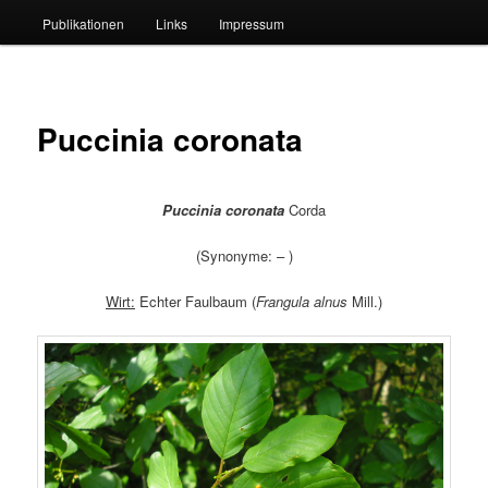
Publikationen
Links
Impressum
Puccinia coronata
Puccinia coronata
Corda
(Synonyme: – )
Wirt:
Echter Faulbaum (
Frangula alnus
Mill.)