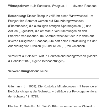
Wirtsspektrum:
0,I:
Rhamnus, Frangula
, II,III: diverse Poaceae
Bemerkung:
Dieser Rostpilz vollführt einen Wirtswechsel. Im
Frühjahr bis Sommer werden auf Kreuzdorngewächsen
(Rhamnaceae) die auffälligen orangen Spermogonien (0) und
Aezien (I) gebildet, die oft starke Verkrümmungen an den
Pflanzen verursachen. Im Sommer wechselt der Pilz dann auf
diverse Süßgräser (Poaceae) um dort seine Entwicklung mit der
Ausbildung von Uredien (II) und Telien (III) zu vollenden.
Verbreitet auf diesem Wirt in Deutschland nachgewiesen (Klenke
& Scholler 2015, eigene Beobachtungen).
Verwechslungsarten:
Keine.
Gäumann, E. (1959): Die Rostpilze Mitteleuropas mit besonderer
Berücksichtigung der Schweiz. – Beiträge zur Kryptogamenflora
der Schweiz
12
: 572ff.
Klenke, F., Scholler, M. (2015): Pflanzenparasitische Kleinpilze.