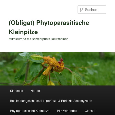
Zum
primären
Such
Inhalt
springen
(Obligat) Phytoparasitische
Kleinpilze
Mitteleuropa mit Schwerpunkt Deutschland
Hauptmenü
Startseite
Neues
Bestimmungsschlüssel Imperfekte & Perfekte Ascomyzeten
Phytoparasitische Kleinpilze
Pilz-Wirt-Index
Glossar