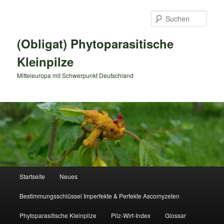
Zum
primären
Such
Inhalt
springen
(Obligat) Phytoparasitische
Kleinpilze
Mitteleuropa mit Schwerpunkt Deutschland
Hauptmenü
Startseite
Neues
Bestimmungsschlüssel Imperfekte & Perfekte Ascomyzeten
Phytoparasitische Kleinpilze
Pilz-Wirt-Index
Glossar