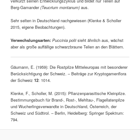
verkürzt seinen Entwicklungszyklus und bildet nur Telien auf
Berg-Gamander
(Teucrium montanum)
aus.
Sehr selten in Deutschland nachgewiesen (Klenke & Scholler
2015, eigene Beobachtungen).
Verwechslungsarten:
Puccinia polii
sieht ähnlich aus, wächst
aber als große auffällige schwarzbraune Telien an den Blättern.
Gäumann, E. (1959): Die Rostpilze Mitteleuropas mit besonderer
Berücksichtigung der Schweiz. – Beiträge zur Kryptogamenflora
der Schweiz
12
: 1014.
Klenke, F., Scholler, M. (2015): Pflanzenparasitische Kleinpilze.
Bestimmungsbuch für Brand-, Rost-, Mehltau-, Flagellatenpilze
und Wucherlingsverwandte in Deutschland, Österreich, der
Schweiz und Südtirol. – Berlin, Heidelberg: Springer Spektrum:
794.