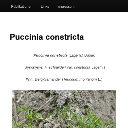
Publikationen
Links
Impressum
Puccinia constricta
Puccinia constricta
(Lagerh.) Bubák
(Synonyme:
P. schneideri
var.
constricta
Lagerh.)
Wirt:
Berg-Gamander (
Teucrium montanum
L.)