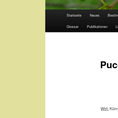
Hauptmenü
Startseite
Neues
Besti
Glossar
Publikationen
L
Puc
Wirt:
Kümme