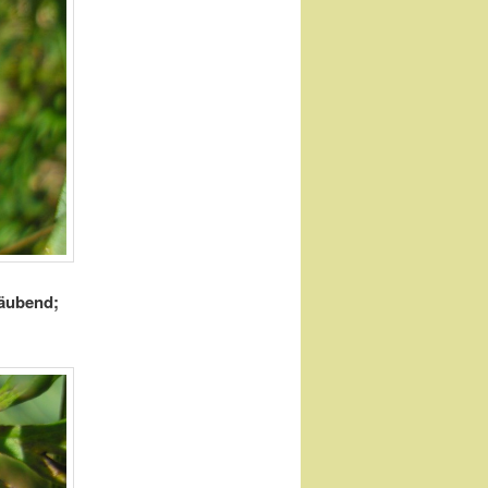
täubend;