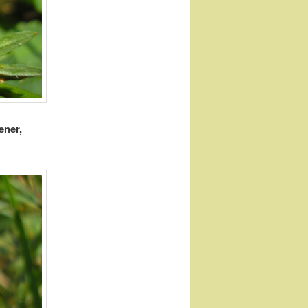
ener,