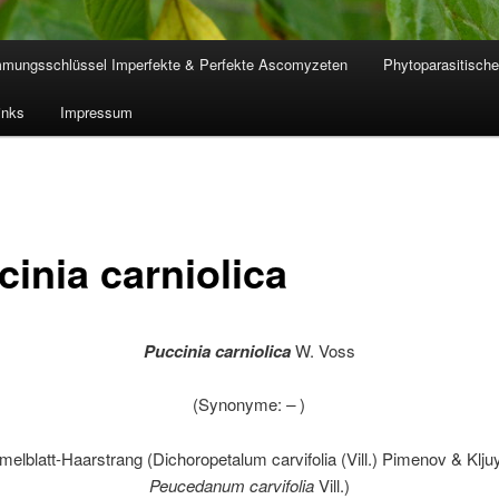
mmungsschlüssel Imperfekte & Perfekte Ascomyzeten
Phytoparasitische
inks
Impressum
cinia carniolica
Puccinia carniolica
W. Voss
(Synonyme:
–
)
lblatt-Haarstrang (Dichoropetalum carvifolia (Vill.) Pimenov & Klju
Peucedanum carvifolia
Vill.)