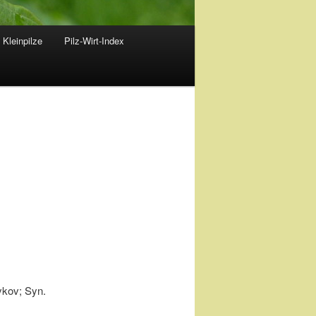
 Kleinpilze
Pilz-Wirt-Index
ykov; Syn.