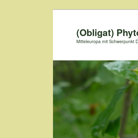
Zum
primären
Inhalt
(Obligat) Phyt
springen
Mitteleuropa mit Schwerpunkt 