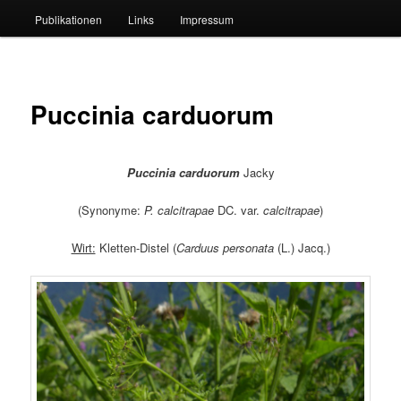
Publikationen
Links
Impressum
Puccinia carduorum
Puccinia carduorum
Jacky
(Synonyme:
P. calcitrapae
DC. var.
calcitrapae
)
Wirt:
Kletten-Distel (
Carduus personata
(L.) Jacq.)