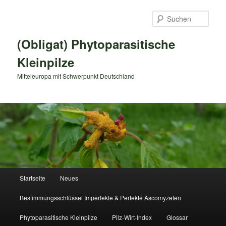
Zum
primären
Such
Inhalt
springen
(Obligat) Phytoparasitische
Kleinpilze
Mitteleuropa mit Schwerpunkt Deutschland
Hauptmenü
Startseite
Neues
Bestimmungsschlüssel Imperfekte & Perfekte Ascomyzeten
Phytoparasitische Kleinpilze
Pilz-Wirt-Index
Glossar