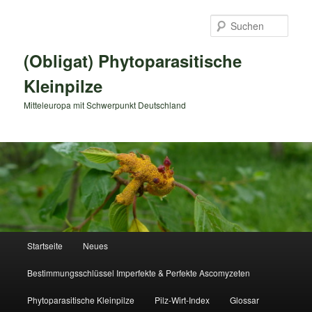
Zum
primären
Such
Inhalt
springen
(Obligat) Phytoparasitische
Kleinpilze
Mitteleuropa mit Schwerpunkt Deutschland
Hauptmenü
Startseite
Neues
Bestimmungsschlüssel Imperfekte & Perfekte Ascomyzeten
Phytoparasitische Kleinpilze
Pilz-Wirt-Index
Glossar