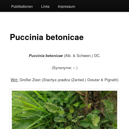
Publikationen
Links
Impressum
Puccinia betonicae
Puccinia betonicae
(Alb. & Schwein.) DC.
(Synonyme:
–
)
Wirt:
Großer Ziest (
S
tachys
pradica
(Zanted.) Greuter & Pignatti
)