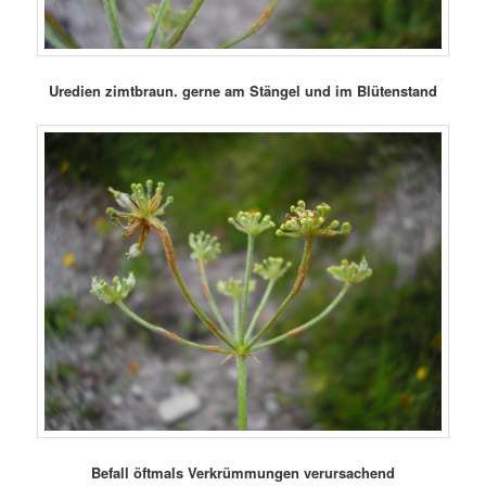
Uredien zimtbraun. gerne am Stängel und im Blütenstand
Befall öftmals Verkrümmungen verursachend