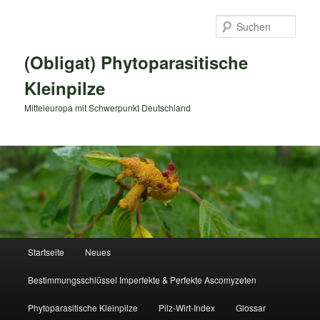
Zum
primären
Such
Inhalt
springen
(Obligat) Phytoparasitische
Kleinpilze
Mitteleuropa mit Schwerpunkt Deutschland
Hauptmenü
Startseite
Neues
Bestimmungsschlüssel Imperfekte & Perfekte Ascomyzeten
Phytoparasitische Kleinpilze
Pilz-Wirt-Index
Glossar