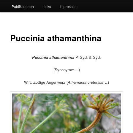
Publikationen
Links
Impressum
Puccinia athamanthina
Puccinia athamanthina
P. Syd. & Syd.
(Synonyme: – )
Wirt:
Zottige Augenwurz (
Athamanta cretensis
L.)