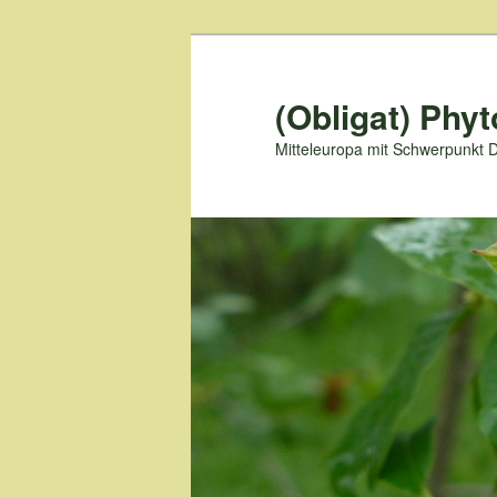
Zum
primären
Inhalt
(Obligat) Phyt
springen
Mitteleuropa mit Schwerpunkt 