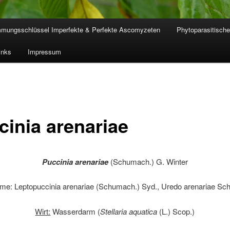
mmungsschlüssel Imperfekte & Perfekte Ascomyzeten
Phytoparasitische
inks
Impressum
cinia arenariae
Puccinia arenariae
(Schumach.) G. Winter
me: Leptopuccinia arenariae (Schumach.) Syd., Uredo arenariae Sc
Wirt:
Wasserdarm (
Stellaria aquatica
(L.) Scop.)