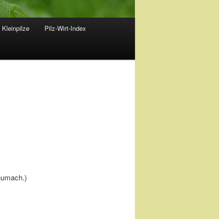
 Kleinpilze
Pilz-Wirt-Index
humach.)