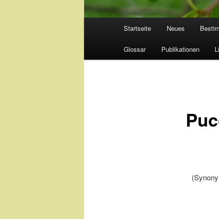
Hauptmenü
Startseite
Neues
Besti
Glossar
Publikationen
L
Puc
(Synony