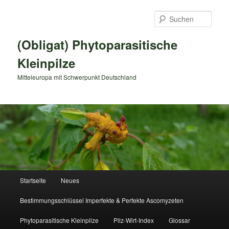
Zum
primären
Such
Inhalt
springen
(Obligat) Phytoparasitische
Kleinpilze
Mitteleuropa mit Schwerpunkt Deutschland
Hauptmenü
Startseite
Neues
Bestimmungsschlüssel Imperfekte & Perfekte Ascomyzeten
Phytoparasitische Kleinpilze
Pilz-Wirt-Index
Glossar