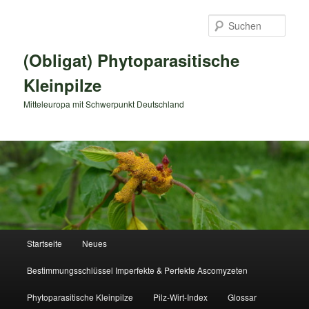
Zum
primären
Such
Inhalt
springen
(Obligat) Phytoparasitische
Kleinpilze
Mitteleuropa mit Schwerpunkt Deutschland
Hauptmenü
Startseite
Neues
Bestimmungsschlüssel Imperfekte & Perfekte Ascomyzeten
Phytoparasitische Kleinpilze
Pilz-Wirt-Index
Glossar