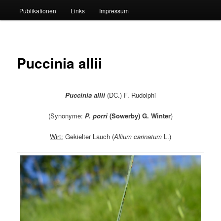
Publikationen
Links
Impressum
Puccinia allii
Puccinia allii
(DC.) F. Rudolphi
(Synonyme:
P
.
porri
(Sowerby) G. Winter
)
Wirt:
Gekielter Lauch (
Allium carinatum
L.)