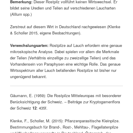
Bemerkung:
Dieser Rostpilz vollführt keinen Wirtswechsel. Er
bildet seine Uredien und Telien auf verschiedenen Laucharten
(
Allium
spp.)
Zerstreut auf diesem Wirt in Deutschland nachgewiesen (Klenke
& Scholler 2015, eigene Beobachtungen).
Verwechslungsarten:
Rostpilze auf Lauch erfordern eine genaue
mikroskopische Analyse. Dabei spielen vor allem die Merkmale
der Telien (Verhältnis einzellige zu zweizellige Telien) und das
Vorhandensein von Paraphysen eine wichtige Rolle. Das genaue
Wirtsspektrum aller Lauch befallenden Rostpilze ist bisher nur
ungenügend bekannt.
Gäumann, E. (1959): Die Rostpilze Mitteleuropas mit besonderer
Berücksichtigung der Schweiz. – Beiträge zur Kryptogamenflora
der Schweiz
12
: 435f.
Klenke, F., Scholler, M. (2015): Pflanzenparasitische Kleinpilze.
Bestimmungsbuch für Brand-, Rost-, Mehltau-, Flagellatenpilze