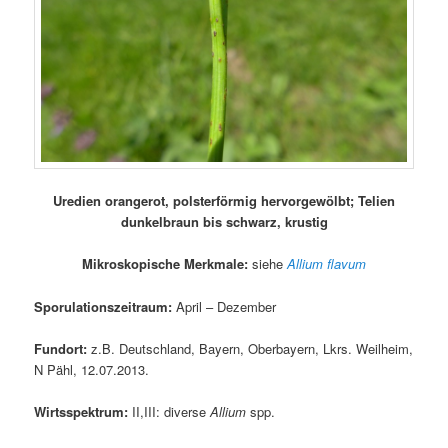
Uredien orangerot, polsterförmig hervorgewölbt; Telien
dunkelbraun bis schwarz, krustig
Mikroskopische Merkmale:
siehe
Allium flavum
Sporulationszeitraum:
April – Dezember
Fundort:
z.B. Deutschland, Bayern, Oberbayern, Lkrs. Weilheim,
N Pähl, 12.07.2013.
Wirtsspektrum:
II,III: diverse
Allium
spp.