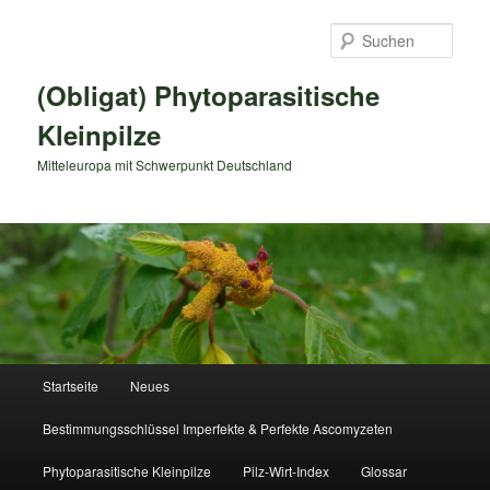
Zum
primären
Such
Inhalt
springen
(Obligat) Phytoparasitische
Kleinpilze
Mitteleuropa mit Schwerpunkt Deutschland
Hauptmenü
Startseite
Neues
Bestimmungsschlüssel Imperfekte & Perfekte Ascomyzeten
Phytoparasitische Kleinpilze
Pilz-Wirt-Index
Glossar