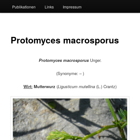
Publikationen
Links
Impressum
Protomyces macrosporus
Protomyces macrosporus
Unger.
(Synonyme: – )
Wirt:
Mutterwurz
(
Ligusticum mutellina
(L.) Crantz)