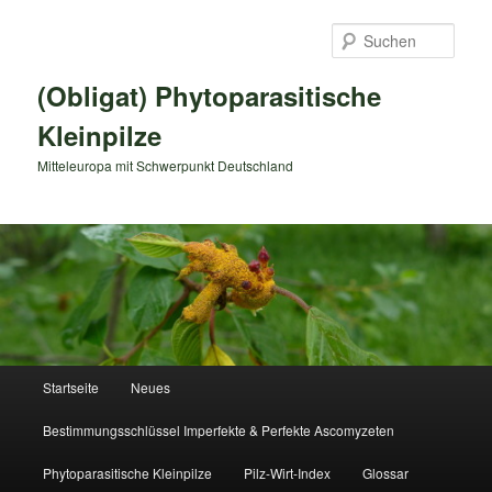
Zum
primären
Such
Inhalt
springen
(Obligat) Phytoparasitische
Kleinpilze
Mitteleuropa mit Schwerpunkt Deutschland
Hauptmenü
Startseite
Neues
Bestimmungsschlüssel Imperfekte & Perfekte Ascomyzeten
Phytoparasitische Kleinpilze
Pilz-Wirt-Index
Glossar