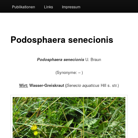
Publikationen
Links
Impressum
Podosphaera senecionis
Podosphaera senecionis
U. Braun
(Synonyme: – )
Wirt:
Wasser-Greiskraut (
Senecio aquaticus
Hill s. str.)