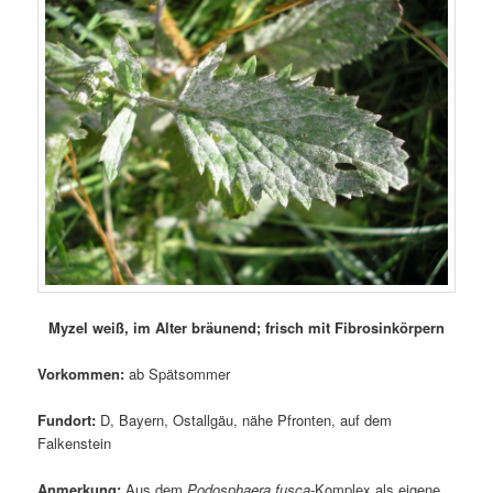
Myzel weiß, im Alter bräunend; frisch mit Fibrosinkörpern
Vorkommen:
ab Spätsommer
Fundort:
D, Bayern, Ostallgäu, nähe Pfronten, auf dem
Falkenstein
Anmerkung:
Aus dem
Podosphaera fusca
-Komplex als eigene