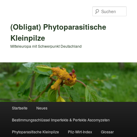
Zum
primären
Such
Inhalt
springen
(Obligat) Phytoparasitische
Kleinpilze
Mitteleuropa mit Schwerpunkt Deutschland
Hauptmenü
Startseite
Neues
Bestimmungsschlüssel Imperfekte & Perfekte Ascomyzeten
Phytoparasitische Kleinpilze
Pilz-Wirt-Index
Glossar