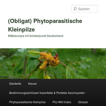
Zum
primären
Such
Inhalt
springen
(Obligat) Phytoparasitische
Kleinpilze
Mitteleuropa mit Schwerpunkt Deutschland
Hauptmenü
Startseite
Neues
Bestimmungsschlüssel Imperfekte & Perfekte Ascomyzeten
Phytoparasitische Kleinpilze
Pilz-Wirt-Index
Glossar