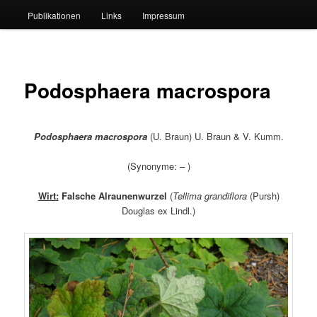
Publikationen
Links
Impressum
Podosphaera macrospora
Podosphaera macrospora
(U. Braun) U. Braun & V. Kumm.
(Synonyme: – )
Wirt:
Falsche Alraunenwurzel
(
Tellima grandiflora
(Pursh)
Douglas ex Lindl.)