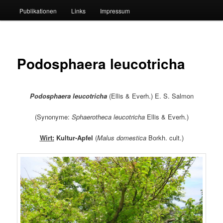
Publikationen
Links
Impressum
Podosphaera leucotricha
Podosphaera leucotricha
(Ellis & Everh.) E. S. Salmon
(Synonyme:
Sphaerotheca leucotricha
Ellis & Everh.)
Wirt:
Kultur-Apfel
(
Malus domestica
Borkh. cult.)