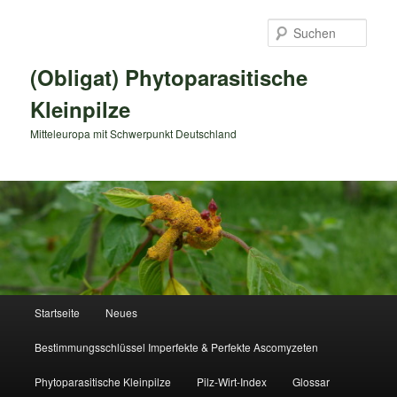
Zum
primären
Such
Inhalt
springen
(Obligat) Phytoparasitische
Kleinpilze
Mitteleuropa mit Schwerpunkt Deutschland
Hauptmenü
Startseite
Neues
Bestimmungsschlüssel Imperfekte & Perfekte Ascomyzeten
Phytoparasitische Kleinpilze
Pilz-Wirt-Index
Glossar