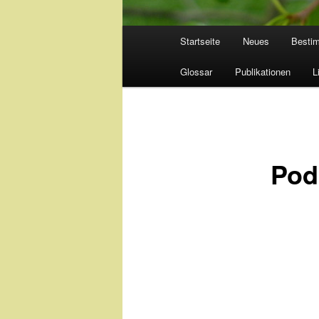
Hauptmenü
Startseite
Neues
Besti
Glossar
Publikationen
L
Pod