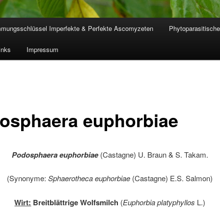
mmungsschlüssel Imperfekte & Perfekte Ascomyzeten
Phytoparasitische
inks
Impressum
osphaera euphorbiae
Podosphaera euphorbiae
(Castagne) U. Braun & S. Takam.
(Synonyme:
Sphaerotheca euphorbiae
(Castagne) E.S. Salmon)
Wirt:
Breitblättrige Wolfsmilch
(
Euphorbia platyphyllos
L.)