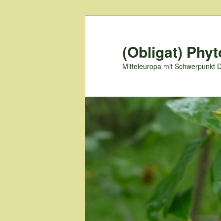
Zum
primären
Inhalt
(Obligat) Phyt
springen
Mitteleuropa mit Schwerpunkt 