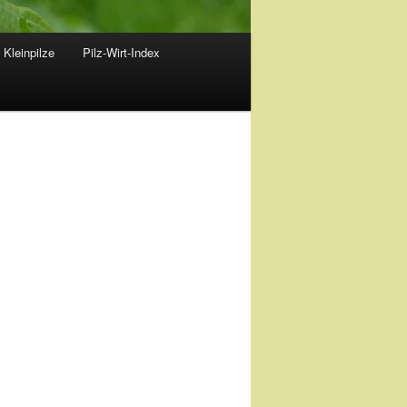
 Kleinpilze
Pilz-Wirt-Index