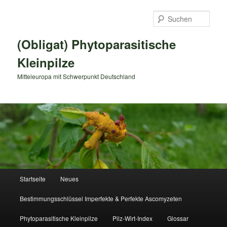
Zum
primären
Such
Inhalt
springen
(Obligat) Phytoparasitische
Kleinpilze
Mitteleuropa mit Schwerpunkt Deutschland
Hauptmenü
Startseite
Neues
Bestimmungsschlüssel Imperfekte & Perfekte Ascomyzeten
Phytoparasitische Kleinpilze
Pilz-Wirt-Index
Glossar