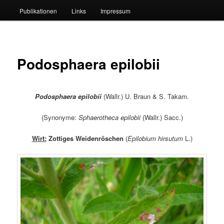
Publikationen
Links
Impressum
Podosphaera epilobii
Podosphaera epilobii
(Wallr.) U. Braun & S. Takam.
(Synonyme:
Sphaerotheca epilobii
(Wallr.) Sacc.)
Wirt:
Zottiges Weidenröschen
(
Epilobium hirsutum
L.)