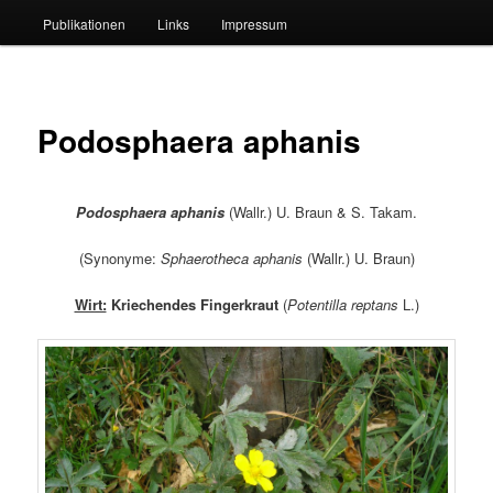
Publikationen
Links
Impressum
Podosphaera aphanis
Podosphaera aphanis
(Wallr.) U. Braun & S. Takam.
(Synonyme:
Sphaerotheca
aphanis
(Wallr.) U. Braun)
Wirt:
Kriechendes Fingerkraut
(
Potentilla reptans
L.)