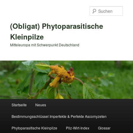
Zum
primären
Such
Inhalt
springen
(Obligat) Phytoparasitische
Kleinpilze
Mitteleuropa mit Schwerpunkt Deutschland
Hauptmenü
Startseite
Neues
Bestimmungsschlüssel Imperfekte & Perfekte Ascomyzeten
Phytoparasitische Kleinpilze
Pilz-Wirt-Index
Glossar