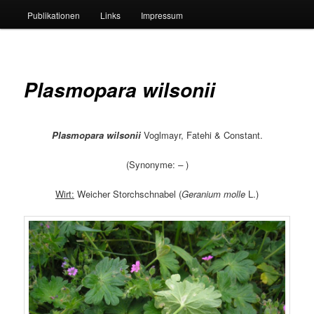
Publikationen
Links
Impressum
Plasmopara wilsonii
Plasmopara wilsonii
Voglmayr, Fatehi & Constant.
(Synonyme:
–
)
Wirt:
Weicher Storchschnabel (
Geranium molle
L.)