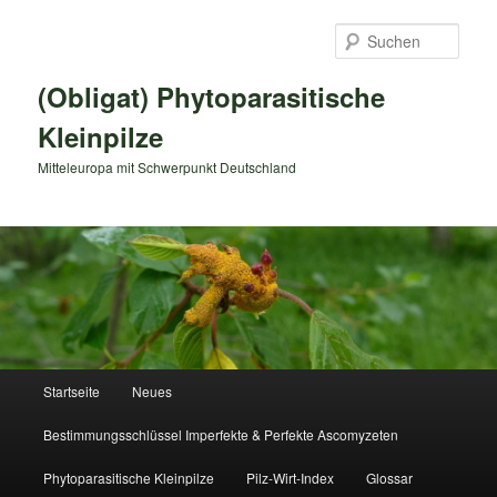
Zum
primären
Such
Inhalt
springen
(Obligat) Phytoparasitische
Kleinpilze
Mitteleuropa mit Schwerpunkt Deutschland
Hauptmenü
Startseite
Neues
Bestimmungsschlüssel Imperfekte & Perfekte Ascomyzeten
Phytoparasitische Kleinpilze
Pilz-Wirt-Index
Glossar