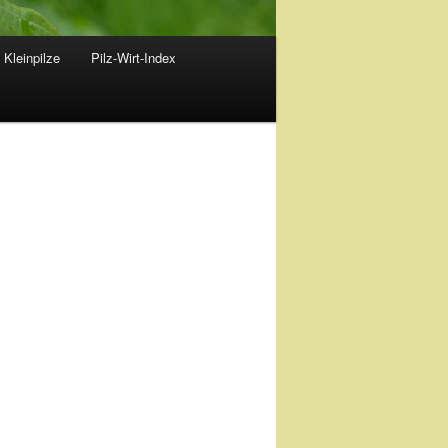
 Kleinpilze
Pilz-Wirt-Index