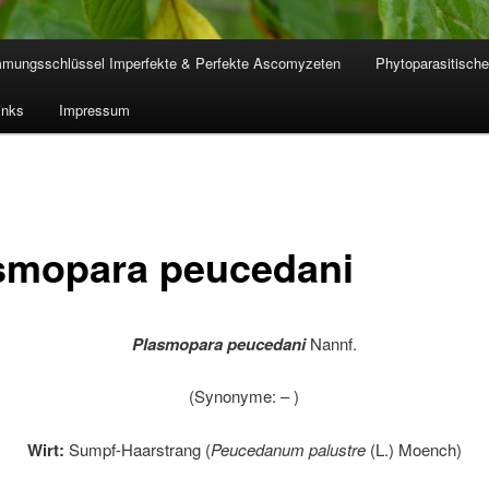
mmungsschlüssel Imperfekte & Perfekte Ascomyzeten
Phytoparasitische
inks
Impressum
smopara peucedani
Plasmopara peucedani
Nannf.
(Synonyme: – )
Wirt:
Sumpf-Haarstrang (
Peucedanum palustre
(L.) Moench)