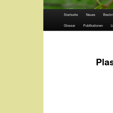
Hauptmenü
Startseite
Neues
Besti
Glossar
Publikationen
L
Pla