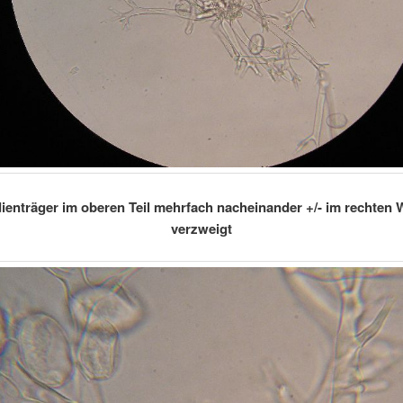
ienträger im oberen Teil mehrfach nacheinander +/- im rechten 
verzweigt