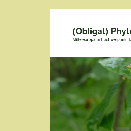
Zum
primären
Inhalt
(Obligat) Phyt
springen
Mitteleuropa mit Schwerpunkt 