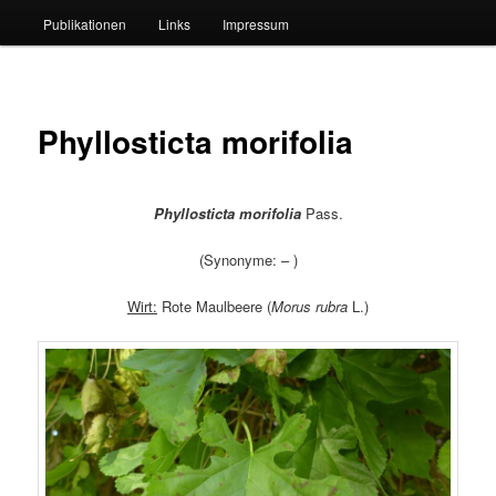
Publikationen
Links
Impressum
Phyllosticta morifolia
Phyllosticta morifolia
Pass.
(Synonyme: – )
Wirt:
Rote Maulbeere (
Morus rubra
L.)