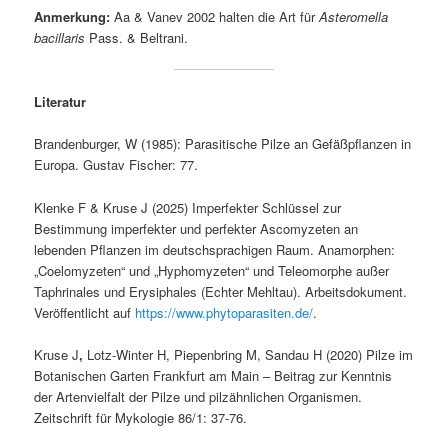
Anmerkung:
Aa & Vanev 2002 halten die Art für
Asteromella
bacillaris
Pass. & Beltrani.
Literatur
Brandenburger, W (1985): Parasitische Pilze an Gefäßpflanzen in
Europa. Gustav Fischer: 77.
Klenke F & Kruse J (2025) Imperfekter Schlüssel zur
Bestimmung imperfekter und perfekter Ascomyzeten an
lebenden Pflanzen im deutschsprachigen Raum. Anamorphen:
„Coelomyzeten“ und „Hyphomyzeten“ und Teleomorphe außer
Taphrinales und Erysiphales (Echter Mehltau). Arbeitsdokument.
Veröffentlicht auf
https://www.phytoparasiten.de/
.
Kruse J
,
Lotz-Winter H, Piepenbring M, Sandau H (2020) Pilze im
Botanischen Garten Frankfurt am Main – Beitrag zur Kenntnis
der Artenvielfalt der Pilze und pilzähnlichen Organismen.
Zeitschrift für Mykologie 86/1: 37-76.