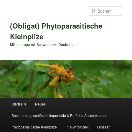
Zum
primären
Such
Inhalt
springen
(Obligat) Phytoparasitische
Kleinpilze
Mitteleuropa mit Schwerpunkt Deutschland
Hauptmenü
Startseite
Neues
Bestimmungsschlüssel Imperfekte & Perfekte Ascomyzeten
Phytoparasitische Kleinpilze
Pilz-Wirt-Index
Glossar