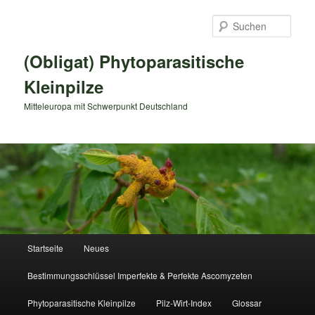
Zum
primären
Such
Inhalt
springen
(Obligat) Phytoparasitische
Kleinpilze
Mitteleuropa mit Schwerpunkt Deutschland
Hauptmenü
Startseite
Neues
Bestimmungsschlüssel Imperfekte & Perfekte Ascomyzeten
Phytoparasitische Kleinpilze
Pilz-Wirt-Index
Glossar