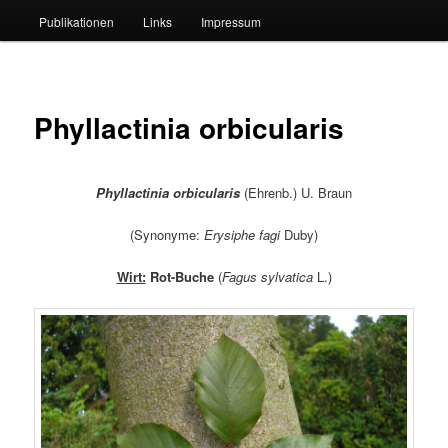
Publikationen
Links
Impressum
Phyllactinia orbicularis
Phyllactinia orbicularis
(Ehrenb.) U. Braun
(Synonyme:
Erysiphe fagi
Duby)
Wirt:
Rot-Buche
(
Fagus sylvatica
L.)