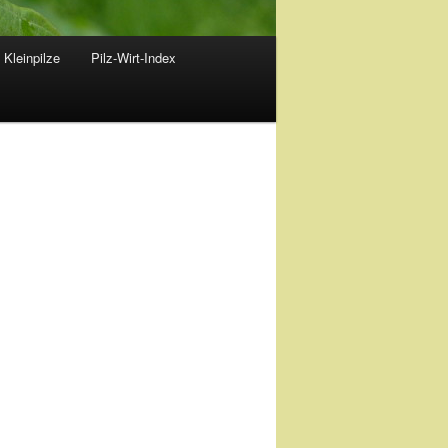
 Kleinpilze
Pilz-Wirt-Index