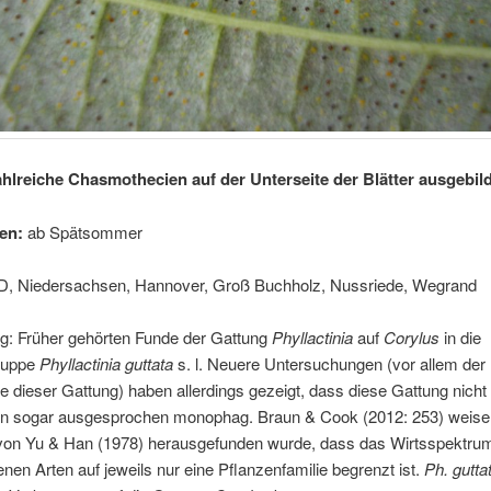
hlreiche Chasmothecien auf der Unterseite der Blätter ausgebil
en:
ab Spätsommer
D, Niedersachsen, Hannover, Groß Buchholz, Nussriede, Wegrand
: Früher gehörten Funde der Gattung
Phyllactinia
auf
Corylus
in die
ruppe
Phyllactinia guttata
s. l. Neuere Untersuchungen (vor allem der
dieser Gattung) haben allerdings gezeigt, dass diese Gattung nicht
ern sogar ausgesprochen monophag. Braun & Cook (2012: 253) weise
 von Yu & Han (1978) herausgefunden wurde, dass das Wirtsspektru
nen Arten auf jeweils nur eine Pflanzenfamilie begrenzt ist.
Ph. gutta