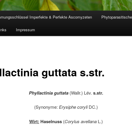
mmungsschlüssel Imperfekte & Perfekte Ascomyzeten
Phytoparasitische
inks
Impressum
lactinia guttata s.str.
Phyllactinia guttata
(Wallr.) Lév.
s.str.
(Synonyme:
Erysiphe coryli
DC.)
Wirt:
Haselnuss
(
Corylus avellana
L.)