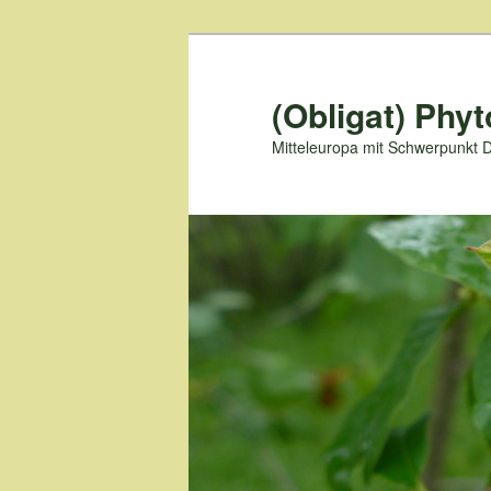
Zum
primären
Inhalt
(Obligat) Phyt
springen
Mitteleuropa mit Schwerpunkt 