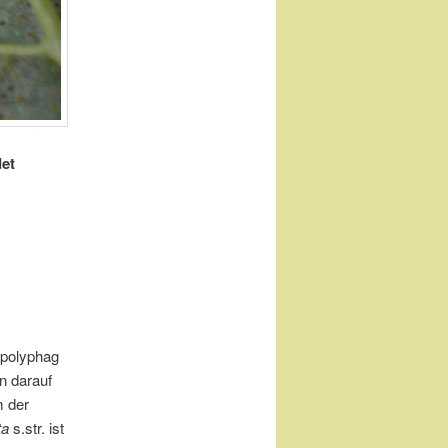
det
 polyphag
n darauf
m der
ta
s.str. ist