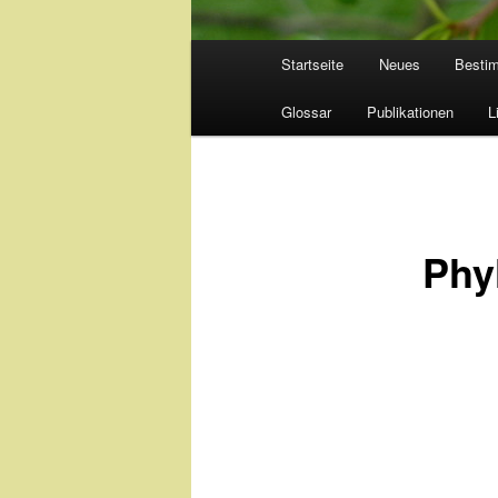
Hauptmenü
Startseite
Neues
Besti
Glossar
Publikationen
L
Phyl