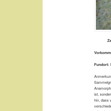
Za
Vorkomm
Fundort:
Anmerkung
Sammelg
Anamorphe 
ist, sond
hin, dass
verschiede