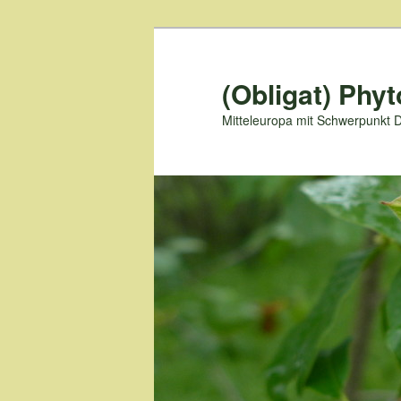
Zum
primären
Inhalt
(Obligat) Phyt
springen
Mitteleuropa mit Schwerpunkt 