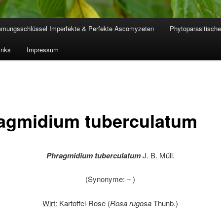
mmungsschlüssel Imperfekte & Perfekte Ascomyzeten
Phytoparasitische
inks
Impressum
agmidium tuberculatum
Phragmidium tuberculatum
J. B. Müll.
(Synonyme: – )
Wirt:
Kartoffel-Rose (
Rosa rugosa
Thunb.)