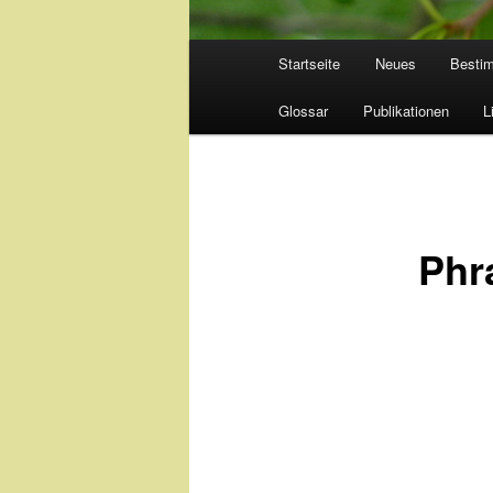
Hauptmenü
Startseite
Neues
Besti
Glossar
Publikationen
L
Phr