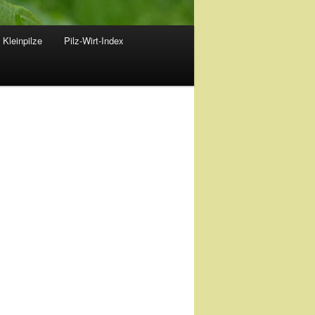
 Kleinpilze
Pilz-Wirt-Index