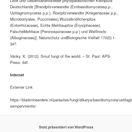
Liste und Gesamtartenlisteder phytoparasitischen Kleinpilze
Deutschlands [Brandpilzverwandte (Exobasidiomycetesp.p.,
Ustilaginomycetes p.p.), Rostpilzverwandte (Kriegeriaceae p.p.,
Microbotryales, Pucciniales),Wurzelknöllchenpilze
(Entorrhizaceae), Echte Mehltaupilze (Erysiphaceae),
FalscheMehltaue (Peronosporaceae p.p.) und Weißroste
(Albuginaceae)]. Naturschutz undBiologische Vielfalt 170(5):1-
347.
Vánky, K. (2012): Smut fungi of the world. – St. Paul: APS-
Press: 64f.
Internet
Externer Link
https://bladmineerders.nl/parasites/fungi/dikarya/basidiomycota/ustila
sempervirentis/
Stolz präsentiert von WordPress