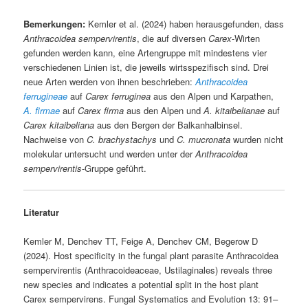
Bemerkungen:
Kemler et al. (2024) haben herausgefunden, dass
Anthracoidea
sempervirentis
, die auf diversen
Carex
-Wirten
gefunden werden kann, eine Artengruppe mit mindestens vier
verschiedenen Linien ist, die jeweils wirtsspezifisch sind. Drei
neue Arten werden von ihnen beschrieben:
Anthracoidea
ferrugineae
auf
Carex ferruginea
aus den Alpen und Karpathen,
A. firmae
auf
Carex firma
aus den Alpen und
A. kitaibelianae
auf
Carex kitaibeliana
aus den Bergen der Balkanhalbinsel.
Nachweise von
C. brachystachys
und
C. mucronata
wurden nicht
molekular untersucht und werden unter der
Anthracoidea
sempervirentis
-Gruppe geführt.
Literatur
Kemler M, Denchev TT, Feige A, Denchev CM, Begerow D
(2024). Host specificity in the fungal plant parasite Anthracoidea
sempervirentis (Anthracoideaceae, Ustilaginales) reveals three
new species and indicates a potential split in the host plant
Carex sempervirens. Fungal Systematics and Evolution 13: 91–