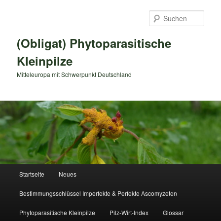
Zum
primären
Such
Inhalt
springen
(Obligat) Phytoparasitische
Kleinpilze
Mitteleuropa mit Schwerpunkt Deutschland
Hauptmenü
Startseite
Neues
Bestimmungsschlüssel Imperfekte & Perfekte Ascomyzeten
Phytoparasitische Kleinpilze
Pilz-Wirt-Index
Glossar