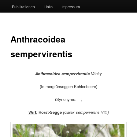
Publikationen
Links
Impressum
Anthracoidea
sempervirentis
Anthracoidea sempervirentis
Vánky
(Immergrünseggen-Kohlenbeere)
(Synonyme: –
)
Wirt:
Horst-Segge
(Carex sempervirens Vill.)