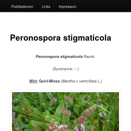
Publikationen
Links
Impressum
Peronospora stigmaticola
Peronospora stigmaticola
Raunk.
(Synonyme: – )
Wirt:
Quirl-Minze
(
Mentha
x
verticillata
L.)