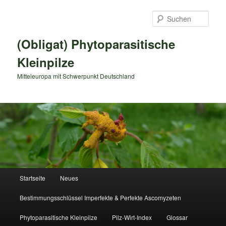
Zum
primären
Such
Inhalt
springen
(Obligat) Phytoparasitische
Kleinpilze
Mitteleuropa mit Schwerpunkt Deutschland
Hauptmenü
Startseite
Neues
Bestimmungsschlüssel Imperfekte & Perfekte Ascomyzeten
Phytoparasitische Kleinpilze
Pilz-Wirt-Index
Glossar