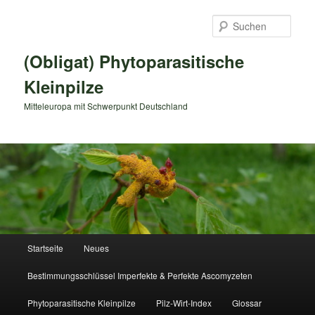
Zum
primären
Such
Inhalt
springen
(Obligat) Phytoparasitische
Kleinpilze
Mitteleuropa mit Schwerpunkt Deutschland
Hauptmenü
Startseite
Neues
Bestimmungsschlüssel Imperfekte & Perfekte Ascomyzeten
Phytoparasitische Kleinpilze
Pilz-Wirt-Index
Glossar