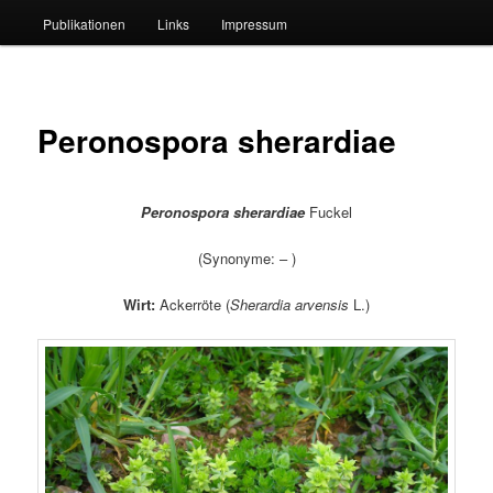
Publikationen
Links
Impressum
Peronospora sherardiae
Peronospora sherardiae
Fuckel
(Synonyme: – )
Wirt:
Ackerröte (
Sherardia arvensis
L.)